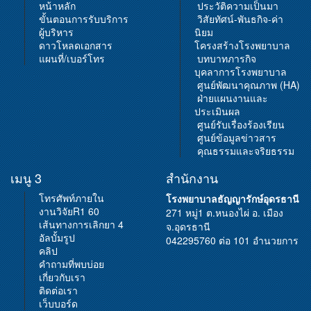
หน้าหลัก
ประวัติความเป็นมา
ขั้นตอนการรับบริการ
วิสัยทัศน์-พันธกิจ-ค่า
ผู้บริหาร
นิยม
ดาวโหลดเอกสาร
โครงสร้างโรงพยาบาล
แผนที่/เบอร์โทร
บทบาทภารกิจ
บุคลาการโรงพยาบาล
ศูนย์พัฒนาคุณภาพ (HA)
ฝ่ายแผนงานและ
ประเมินผล
ศูนย์รับเรื่องร้องเรียน
ศูนย์ข้อมูลข่าวสาร
คุณธรรมและจริยธรรม
เมนู 3
สำนักงาน
โทรศัพท์ภายใน
โรงพยาบาลธัญญารักษ์อุดรธานี
งานวิจัยR1 60
271 หมู่1 ต.หนองไผ่ อ. เมือง
เส้นทางการเลิกยา 4
จ.อุดรธานี
อัลบั้มรูป
042295760 ต่อ 101 อำนวยการ
คลิป
คำถามที่พบบ่อย
เกี่ยวกับเรา
ติดต่อเรา
เว็บบอร์ด