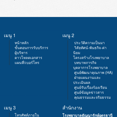
เมนู 1
เมนู 2
หน้าหลัก
ประวัติความเป็นมา
ขั้นตอนการรับบริการ
วิสัยทัศน์-พันธกิจ-ค่า
ผู้บริหาร
นิยม
ดาวโหลดเอกสาร
โครงสร้างโรงพยาบาล
แผนที่/เบอร์โทร
บทบาทภารกิจ
บุคลาการโรงพยาบาล
ศูนย์พัฒนาคุณภาพ (HA)
ฝ่ายแผนงานและ
ประเมินผล
ศูนย์รับเรื่องร้องเรียน
ศูนย์ข้อมูลข่าวสาร
คุณธรรมและจริยธรรม
เมนู 3
สำนักงาน
โทรศัพท์ภายใน
โรงพยาบาลธัญญารักษ์อุดรธานี