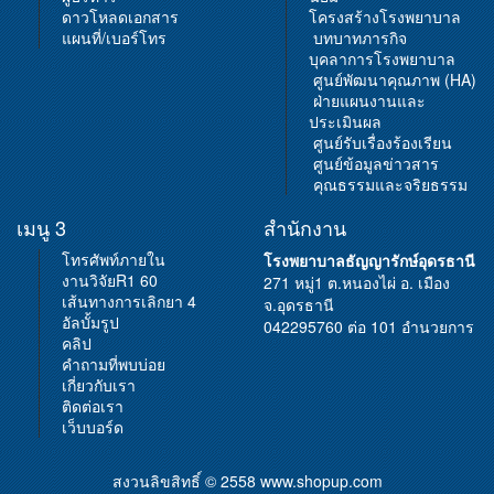
ดาวโหลดเอกสาร
โครงสร้างโรงพยาบาล
แผนที่/เบอร์โทร
บทบาทภารกิจ
บุคลาการโรงพยาบาล
ศูนย์พัฒนาคุณภาพ (HA)
ฝ่ายแผนงานและ
ประเมินผล
ศูนย์รับเรื่องร้องเรียน
ศูนย์ข้อมูลข่าวสาร
คุณธรรมและจริยธรรม
เมนู 3
สำนักงาน
โทรศัพท์ภายใน
โรงพยาบาลธัญญารักษ์อุดรธานี
งานวิจัยR1 60
271 หมู่1 ต.หนองไผ่ อ. เมือง
เส้นทางการเลิกยา 4
จ.อุดรธานี
อัลบั้มรูป
042295760 ต่อ 101 อำนวยการ
คลิป
คำถามที่พบบ่อย
เกี่ยวกับเรา
ติดต่อเรา
เว็บบอร์ด
สงวนลิขสิทธิ์ © 2558
www.shopup.com